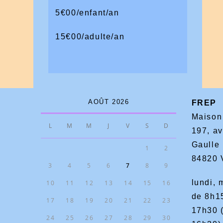
5€00/enfant/an
15€00/adulte/an
AOÛT 2026
FREP
Maison
L
M
M
J
V
S
D
197, a
Gaulle
1
2
84820 
3
4
5
6
7
8
9
lundi, 
10
11
12
13
14
15
16
de 8h1
17
18
19
20
21
22
23
17h30 (
24
25
26
27
28
29
30