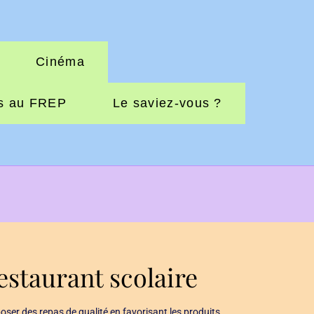
Cinéma
s au FREP
Le saviez-vous ?
estaurant scolaire
oser des repas de qualité en favorisant les produits